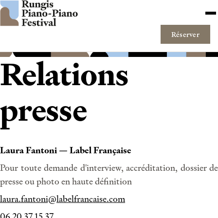
Aller au contenu
Me
Réserver
Relations
presse
Laura Fantoni — Label Française
Pour toute demande d'interview, accréditation, dossier de
presse ou photo en haute définition
laura.fantoni@labelfrancaise.com
06 20 37 15 37