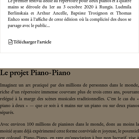
Le premier festival dédié au répertoire pour deux pianos et à quatre
mains se déroule du 1er au 3 octobre 2020 à Rungis. Ludmila
Berlinskaia et Arthur Ancelle, Baptiste Trotignon et Thomas
Enhco sont à l’affiche de cette édition où la complicité des duos se
partage avec le public…
Télécharger l'article
PDF
Le projet Piano-Piano
Imaginez un art pratiqué par des millions de personnes dans le monde,
riche d’un répertoire immense couvrant plus de trois cents ans, pourtant
relégué à la marge des scènes musicales traditionnelles. C’est le cas du «
piano à deux » — que ce soit à 4 mains sur un piano ou sur deux pianos
séparés.
Avec environ 100 millions de pianistes dans le monde, dont au moins la
moitié ayant déjà expérimenté cette forme conviviale et joyeuse, le potentiel
est colossal. Piano-Piano, en tant qu’association à but non lucratif, vise à