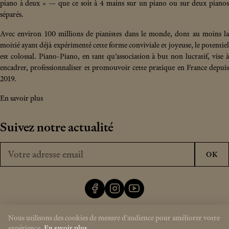
piano à deux » — que ce soit à 4 mains sur un piano ou sur deux pianos
séparés.
Avec environ 100 millions de pianistes dans le monde, dont au moins la
moitié ayant déjà expérimenté cette forme conviviale et joyeuse, le potentiel
est colossal. Piano-Piano, en tant qu’association à but non lucratif, vise à
encadrer, professionnaliser et promouvoir cette pratique en France depuis
2019.
En savoir plus
Suivez notre actualité
Votre adresse email
OK
Soutenir le projet Piano-Piano
Nous utilisons des cookies de mesure d’audience pour améliorer votre
expérience.
En savoir plus