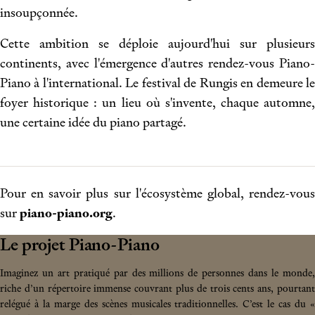
insoupçonnée.
Cette ambition se déploie aujourd'hui sur plusieurs
continents, avec l'émergence d'autres rendez-vous Piano-
Piano à l'international. Le festival de Rungis en demeure le
foyer historique : un lieu où s'invente, chaque automne,
une certaine idée du piano partagé.
Pour en savoir plus sur l'écosystème global, rendez-vous
sur
piano-piano.org
.
Le projet Piano-Piano
Imaginez un art pratiqué par des millions de personnes dans le monde,
riche d’un répertoire immense couvrant plus de trois cents ans, pourtant
relégué à la marge des scènes musicales traditionnelles. C’est le cas du «