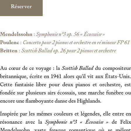
Réserver
Mendelssohn
:
Symphonie n°3 op. 56 « Écossaise »
Poulenc
:
Concerto pour 2 pianos et orchestre en ré mineur FP 61
Britten
:
Scottish Ballad op. 26 pour 2 pianos et orchestre
Au cœur de ce voyage : la
Scottish Ballad
du compositeur
britannique, écrite en 1941 alors qu'il vit aux États-Unis.
Cette fantaisie libre pour deux pianos et orchestre, est
fondée sur plusieurs airs écossais, une marche funèbre ou
encore une flamboyante danse des Highlands.
Inspirée par les mêmes couleurs et légendes, elle entre en
résonance avec la
Symphonie n°3 « Écossaise »
de Feli
Mendelssohn, vaste fresque romantique où se mêlent