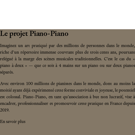
Le projet Piano-Piano
Imaginez un art pratiqué par des millions de personnes dans le monde,
riche d’un répertoire immense couvrant plus de trois cents ans, pourtant
relégué à la marge des scènes musicales traditionnelles. C’est le cas du «
piano à deux » — que ce soit à 4 mains sur un piano ou sur deux pianos
séparés.
Avec environ 100 millions de pianistes dans le monde, dont au moins la
moitié ayant déjà expérimenté cette forme conviviale et joyeuse, le potentiel
est colossal. Piano-Piano, en tant qu’association à but non lucratif, vise à
encadrer, professionnaliser et promouvoir cette pratique en France depuis
2019.
En savoir plus