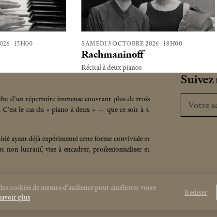
026
·
15H00
SAMEDI 3 OCTOBRE 2026
·
18H00
Rachmaninoff
Récital à deux pianos
Suivez 
Votre adr
che d’un répertoire immense couvrant plus de trois
. C’est le cas du « piano à deux » — que ce soit à 4
tié ayant déjà expérimenté cette forme conviviale et
t non lucratif, vise à encadrer, professionnaliser et
des cookies de mesure d’audience pour améliorer votre
Refuser
savoir plus