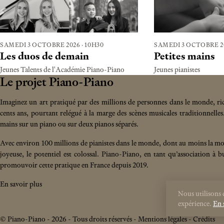
SAMEDI 3 OCTOBRE 2026
·
10H30
SAMEDI 3 OCTOBRE 2
Les duos de demain
Petites mains
Jeunes Talents de l'Académie Piano-Piano
Jeunes pianistes
Le projet Piano-Piano
Imaginez un art pratiqué par des millions de personnes dans le monde, ri
cents ans, pourtant relégué à la marge des scènes musicales traditionnelles
mains sur un piano ou sur deux pianos séparés.
Avec environ 100 millions de pianistes dans le monde, dont au moins la moi
joyeuse, le potentiel est colossal. Piano-Piano, en tant qu’association à bu
promouvoir cette pratique en France depuis 2019.
En savoir plus
Nous utilisons 
expérience.
En 
© Piano-Piano - 2026 - Tous droits réservés -
Mentions légales
-
Crédits