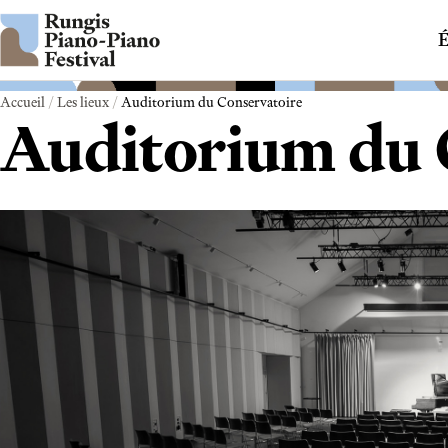
Aller au contenu
É
Accueil
/
Les lieux
/
Auditorium du Conservatoire
Auditorium du 