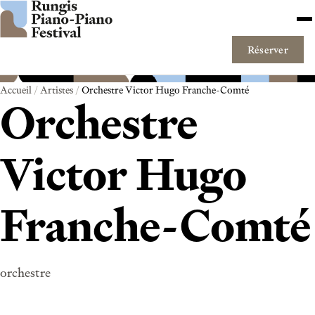
Aller au contenu
Me
Réserver
Accueil
/
Artistes
/
Orchestre Victor Hugo Franche-Comté
Orchestre
Victor Hugo
Franche-Comté
orchestre