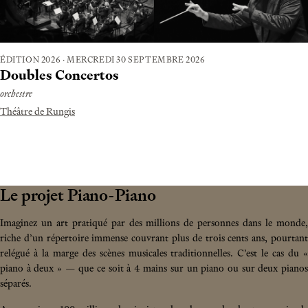
ÉDITION 2026
·
MERCREDI 30 SEPTEMBRE 2026
Doubles Concertos
orchestre
Théâtre de Rungis
Le projet Piano-Piano
Imaginez un art pratiqué par des millions de personnes dans le monde,
riche d’un répertoire immense couvrant plus de trois cents ans, pourtant
relégué à la marge des scènes musicales traditionnelles. C’est le cas du «
piano à deux » — que ce soit à 4 mains sur un piano ou sur deux pianos
séparés.